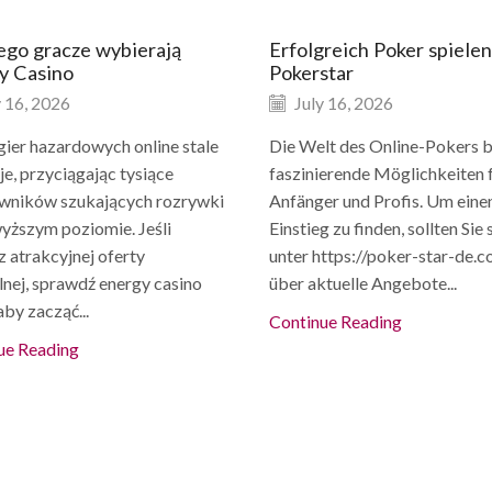
ego gracze wybierają
Erfolgreich Poker spielen
y Casino
Pokerstar
 16, 2026
July 16, 2026
gier hazardowych online stale
Die Welt des Online-Pokers b
e, przyciągając tysiące
faszinierende Möglichkeiten 
wników szukających rozrywki
Anfänger und Profis. Um eine
wyższym poziomie. Jeśli
Einstieg zu finden, sollten Sie 
 atrakcyjnej oferty
unter https://poker-star-de.
lnej, sprawdź energy casino
über aktuelle Angebote...
by zacząć...
Continue Reading
ue Reading