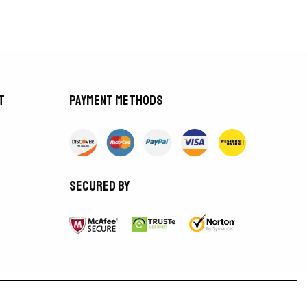
t
Payment methods
Secured by