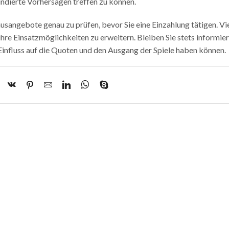
ndierte Vorhersagen treffen zu können.
usangebote genau zu prüfen, bevor Sie eine Einzahlung tätigen. Vi
hre Einsatzmöglichkeiten zu erweitern. Bleiben Sie stets informier
 Einfluss auf die Quoten und den Ausgang der Spiele haben können.