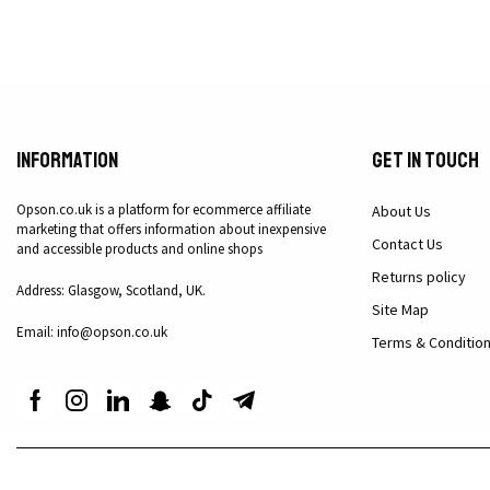
Information
Get in Touch
Opson.co.uk is a platform for ecommerce affiliate
About Us
marketing that offers information about inexpensive
Contact Us
and accessible products and online shops
Returns policy
Address: Glasgow, Scotland, UK.
Site Map
Email: info@opson.co.uk
Terms & Conditio