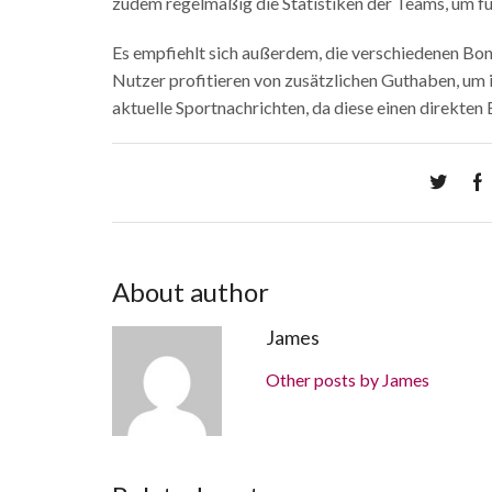
zudem regelmäßig die Statistiken der Teams, um fu
Es empfiehlt sich außerdem, die verschiedenen Bon
Nutzer profitieren von zusätzlichen Guthaben, um i
aktuelle Sportnachrichten, da diese einen direkten
About author
James
Other posts by James