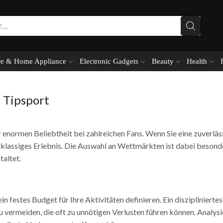
e & Home Appliance
Electronic Gadgets
Beauty
Health
 Tipsport
r enormen Beliebtheit bei zahlreichen Fans. Wenn Sie eine zuverläs
stklassiges Erlebnis. Die Auswahl an Wettmärkten ist dabei besond
taltet.
ein festes Budget für Ihre Aktivitäten definieren. Ein diszipliniertes
 vermeiden, die oft zu unnötigen Verlusten führen können. Analysi