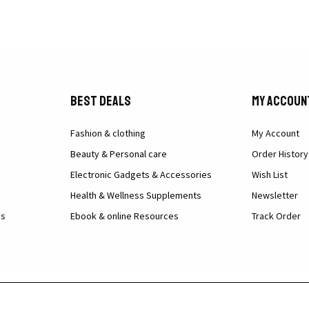
Best Deals
My Accoun
Fashion & clothing
My Account
Beauty & Personal care
Order History
Electronic Gadgets & Accessories
Wish List
Health & Wellness Supplements
Newsletter
ns
Ebook & online Resources
Track Order