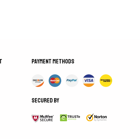
t
Payment methods
Secured by