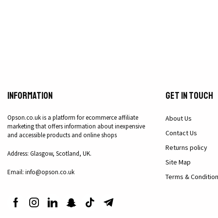
Information
Get in Touch
Opson.co.uk is a platform for ecommerce affiliate
About Us
marketing that offers information about inexpensive
Contact Us
and accessible products and online shops
Returns policy
Address: Glasgow, Scotland, UK.
Site Map
Email: info@opson.co.uk
Terms & Conditio