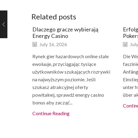
Related posts
Dlaczego gracze wybierają
Erfolg
Energy Casino
Poker
July 16, 2026
July
Rynek gier hazardowych online stale
Die We
ewoluuje, przyciągając tysiące
faszin
użytkowników szukających rozrywki
Anfäng
na najwyższym poziomie. Jeśli
Einstie
szukasz atrakcyjnej oferty
unter 
powitalnej, sprawdź energy casino
über ak
bonus aby zacząć...
Contin
Continue Reading