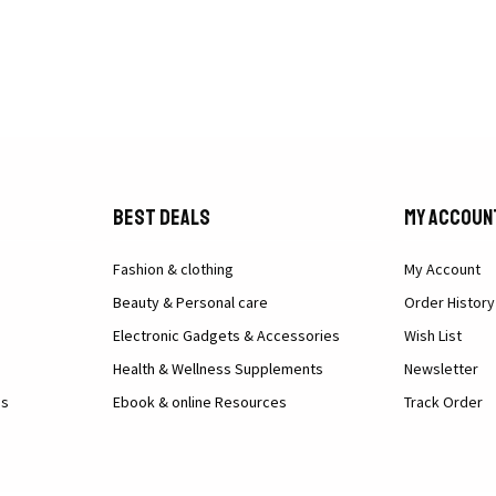
Best Deals
My Accoun
Fashion & clothing
My Account
Beauty & Personal care
Order History
Electronic Gadgets & Accessories
Wish List
Health & Wellness Supplements
Newsletter
ns
Ebook & online Resources
Track Order