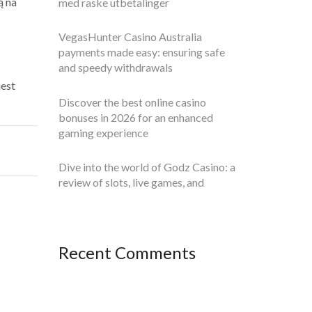
ą na
med raske utbetalinger
VegasHunter Casino Australia
payments made easy: ensuring safe
and speedy withdrawals
jest
Discover the best online casino
bonuses in 2026 for an enhanced
gaming experience
Dive into the world of Godz Casino: a
review of slots, live games, and
Recent Comments