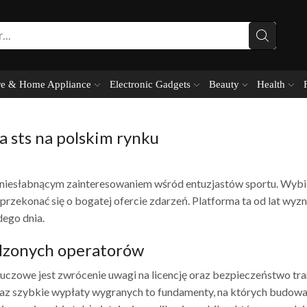
e & Home Appliance
Electronic Gadgets
Beauty
Health
 sts na polskim rynku
 niesłabnącym zainteresowaniem wśród entuzjastów sportu. Wybi
przekonać się o bogatej ofercie zdarzeń. Platforma ta od lat wyz
dego dnia.
dzonych operatorów
czowe jest zwrócenie uwagi na licencję oraz bezpieczeństwo tra
oraz szybkie wypłaty wygranych to fundamenty, na których budowa