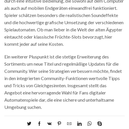
durch eine intuitive Bedienung, die sowohl auf dem Computer
als auch auf mobilen Endgeräten einwandfrei funktioniert.
Spieler schätzen besonders die realistischen Soundeffekte
und die hochwertige grafische Umsetzung der verschiedenen
Spielautomaten. Ob man lieber in die Welt der alten Ägypter
eintaucht oder klassische Früchte-Slots bevorzugt, hier
kommt jeder auf seine Kosten.
Ein weiterer Pluspunkt ist die stetige Erweiterung des
Sortiments um neue Titel und regelmäßige Updates für die
Community. Wer seine Strategien verbessern möchte, findet
in den integrierten Community-Funktionen wertvolle Tipps
und Tricks von Gleichgesinnten. Insgesamt stellt das
Angebot eine hervorragende Wahl für Fans digitaler
Automatenspiele dar, die eine sichere und unterhaltsame
Umgebung suchen.