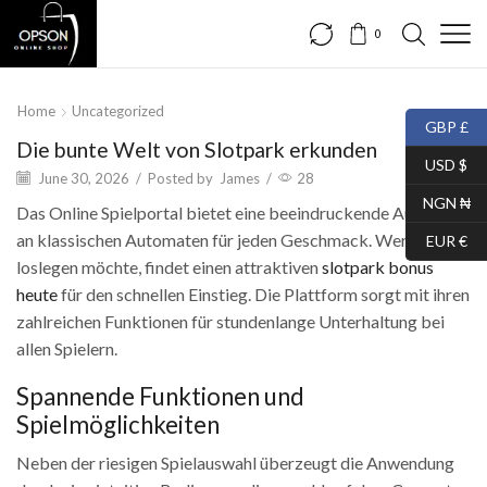
0
Home
Uncategorized
GBP £
Die bunte Welt von Slotpark erkunden
USD $
June 30, 2026
/
Posted by
James
/
28
NGN ₦
Das Online Spielportal bietet eine beeindruckende Auswahl
an klassischen Automaten für jeden Geschmack. Wer direkt
EUR €
loslegen möchte, findet einen attraktiven
slotpark bonus
heute
für den schnellen Einstieg. Die Plattform sorgt mit ihren
zahlreichen Funktionen für stundenlange Unterhaltung bei
allen Spielern.
Spannende Funktionen und
Spielmöglichkeiten
Neben der riesigen Spielauswahl überzeugt die Anwendung