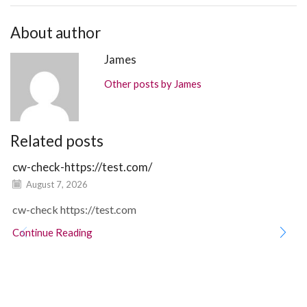
About author
James
Other posts by James
Related posts
cw-check-https://test.com/
August 7, 2026
cw-check https://test.com
Continue Reading