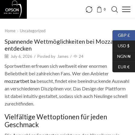
0
Home
Uncategorized
GBP £
Spannende Wettmöglichkeiten bei Mozzartbet
USD $
entdecken
NGN ₦
July 6, 2026
/
Posted by
James
/
24
Sportwetten erfreuen sich weltweit einer enormen
EUR €
Beliebtheit bei zahlreichen Fans. Wer den Anbieter
mozzartbet ba
besucht, findet eine beeindruckende Auswahl
an verschiedenen Disziplinen vor. Das Design der Plattform
ist dabei intuitiv gestaltet, sodass sich auch Neulinge schnell
zurechtfinden.
Vielfältige Wettoptionen für jeden
Geschmack