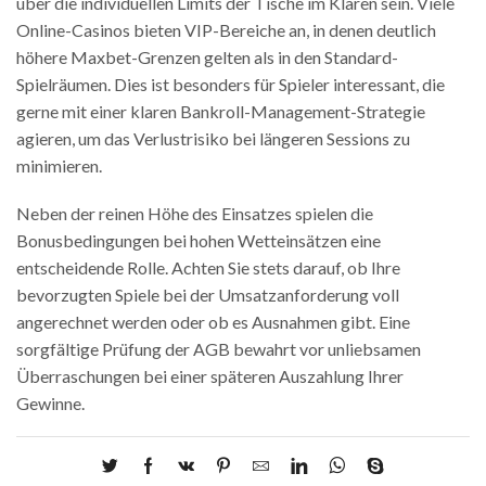
über die individuellen Limits der Tische im Klaren sein. Viele
Online-Casinos bieten VIP-Bereiche an, in denen deutlich
höhere Maxbet-Grenzen gelten als in den Standard-
Spielräumen. Dies ist besonders für Spieler interessant, die
gerne mit einer klaren Bankroll-Management-Strategie
agieren, um das Verlustrisiko bei längeren Sessions zu
minimieren.
Neben der reinen Höhe des Einsatzes spielen die
Bonusbedingungen bei hohen Wetteinsätzen eine
entscheidende Rolle. Achten Sie stets darauf, ob Ihre
bevorzugten Spiele bei der Umsatzanforderung voll
angerechnet werden oder ob es Ausnahmen gibt. Eine
sorgfältige Prüfung der AGB bewahrt vor unliebsamen
Überraschungen bei einer späteren Auszahlung Ihrer
Gewinne.