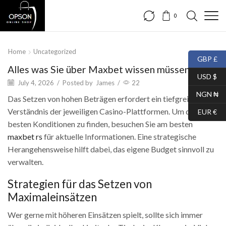
0
Home
Uncategorized
GBP £
Alles was Sie über Maxbet wissen müssen
USD $
July 4, 2026
/
Posted by
James
/
22
NGN ₦
Das Setzen von hohen Beträgen erfordert ein tiefgreifendes
Verständnis der jeweiligen Casino-Plattformen. Um die
EUR €
besten Konditionen zu finden, besuchen Sie am besten
maxbet rs
für aktuelle Informationen. Eine strategische
Herangehensweise hilft dabei, das eigene Budget sinnvoll zu
verwalten.
Strategien für das Setzen von
Maximaleinsätzen
Wer gerne mit höheren Einsätzen spielt, sollte sich immer